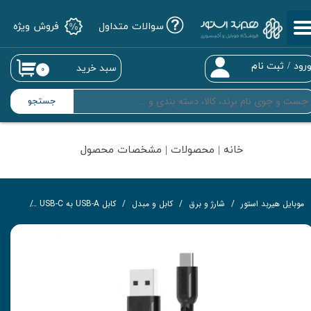
سوالات متداول
فروش ویژه
حساب کاربری من
تغییر گذر واژه
رود
/
ثبت نام
سبد خرید
۰
سفارشات
جستجو
خروج از حساب کاربری
خانه | محصولات | مشخصات محصول
موبایل هیربد استور
شارژ و برق
کابل و مبدل
کابل USB-A به USB-C
کابل تبدیل USB به Type-C پرودو مدل 25-BK