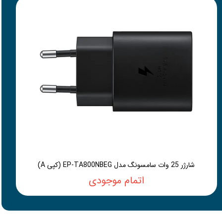
شارژر 25 وات سامسونگ مدل EP-TA800NBEG (کپی A)
اتمام موجودی