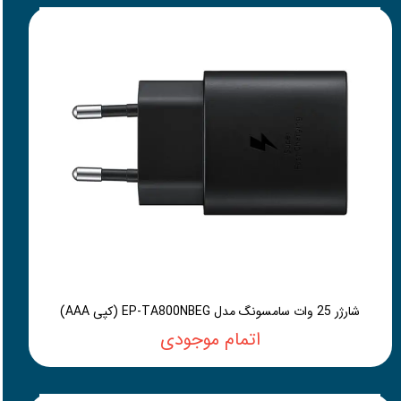
شارژر 25 وات سامسونگ مدل EP-TA800NBEG (کپی AAA)
اتمام موجودی