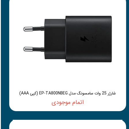
شارژر 25 وات سامسونگ مدل EP-TA800NBEG (کپی AAA)
اتمام موجودی