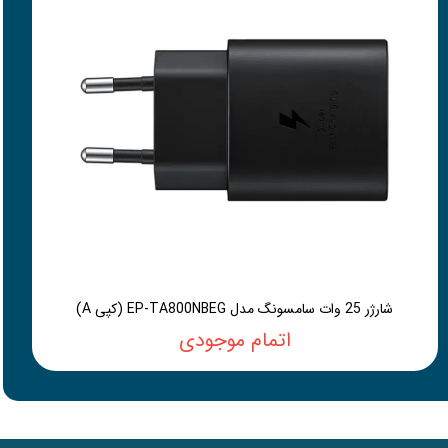
شارژر 25 وات سامسونگ مدل EP-TA800NBEG (کپی A)
اتمام موجودی