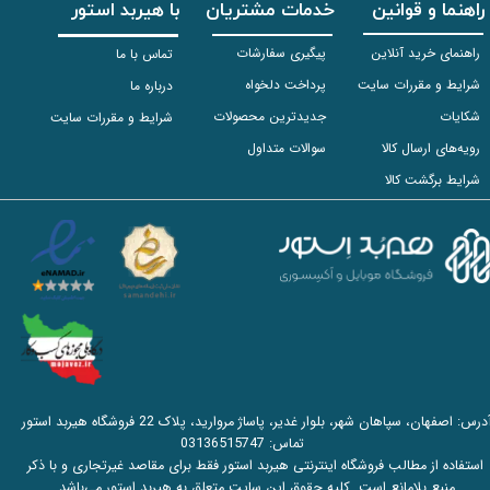
راهنما و قوانین
خدمات مشتریان
با هیربد استور
راهنمای خرید آنلاین
پیگیری سفارشات
تماس با ما
شرایط و مقررات سایت
پرداخت دلخواه
درباره ما
شکایات
جدیدترین محصولات
شرایط و مقررات سایت
رویه‌های ارسال کالا
سوالات متداول
شرایط برگشت کالا
آدرس: اصفهان، سپاهان شهر، بلوار غدیر، پاساژ مروارید، پلاک 22 فروشگاه هیربد استور
تماس:
03136515747
استفاده از مطالب فروشگاه اینترنتی هیربد استور فقط برای مقاصد غیرتجاری و با ذکر
منبع بلامانع است. کلیه حقوق این سایت متعلق به هیربد استور می‌باشد.​​​​​​​