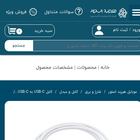
سوالات متداول
فروش ویژه
حساب کاربری من
تغییر گذر واژه
رود
/
ثبت نام
سبد خرید
۰
سفارشات
جستجو
خروج از حساب کاربری
خانه | محصولات | مشخصات محصول
موبایل هیربد استور
شارژ و برق
کابل و مبدل
کابل USB-C به USB-C
کابل تبدیل USB-C به USB-C 