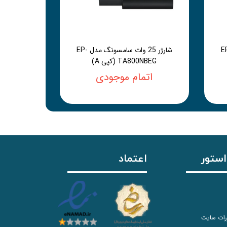
سامسونگ مدل EP-
شارژر 25 وات سامسونگ مدل EP-
TA800NBEG (کپی A)
اتمام موجودی
استور
اعتماد
رات سایت