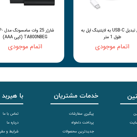
کابل تبدیل USB-C به لایتنینگ اپل به
شارژر 25 وات 
طول 1 متر
TA800NBEG (کپی AAA)
اتمام موجودی
اتمام موجودی
خدمات مشتریان
با هیربد 
نین
ین
پیگیری سفارشات
تماس با ما
سایت
پرداخت دلخواه
درباره ما
جدیدترین محصولات
شرایط و مقر