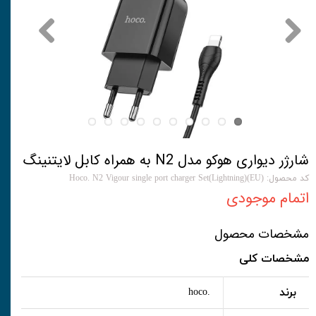
شارژر دیواری هوکو مدل N2 به همراه کابل لایتنینگ
کد محصول: Hoco. N2 Vigour single port charger Set(Lightning)(EU)
اتمام موجودی
مشخصات محصول
مشخصات کلی
برند
.hoco