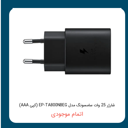
شارژر 25 وات سامسونگ مدل EP-TA800NBEG (کپی AAA)
اتمام موجودی