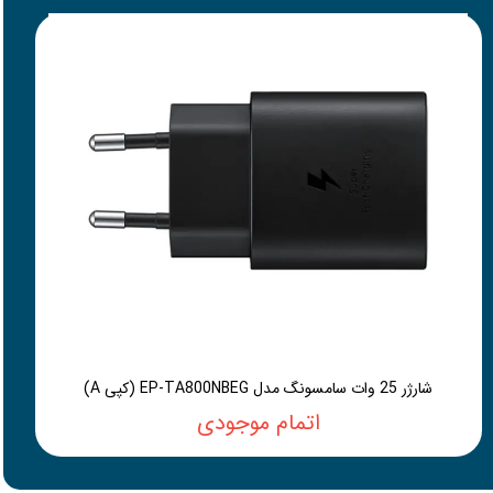
شارژر 25 وات سامسونگ مدل EP-TA800NBEG (کپی A)
اتمام موجودی