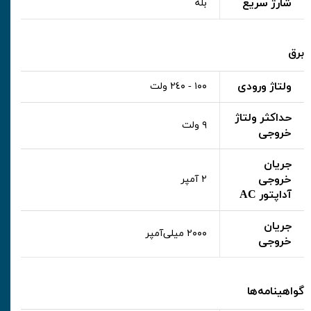
شارژ سریع
بله
برق
ولتاژ ورودی
١٠٠ - ٢٤٠ ولت
حداکثر ولتاژ
۹ ولت
خروجی
جریان
خروجی
٢ آمپر
آداپتور AC
جریان
٢٠٠٠ میلی‌آمپر
خروجی
گواهینامه‌ها