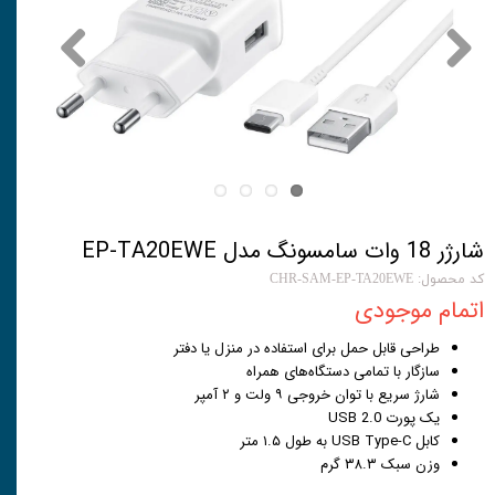
شارژر 18 وات سامسونگ مدل EP-TA20EWE
کد محصول: CHR-SAM-EP-TA20EWE
اتمام موجودی
طراحی قابل حمل برای استفاده در منزل یا دفتر
سازگار با تمامی دستگاه‌های همراه
شارژ سریع با توان خروجی ۹ ولت و ۲ آمپر
یک پورت USB 2.0
کابل USB Type-C به طول ۱.۵ متر
وزن سبک ۳۸.۳ گرم