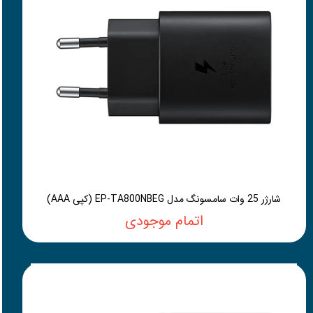
شارژر 25 وات سامسونگ مدل EP-TA800NBEG (کپی AAA)
اتمام موجودی