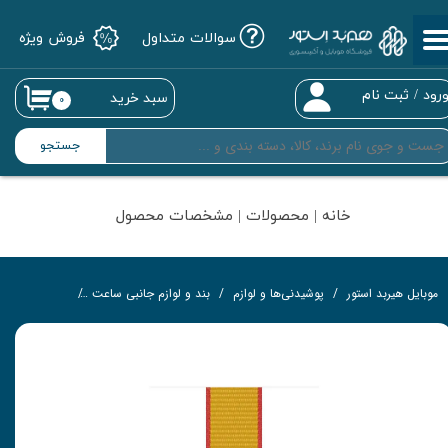
سوالات متداول
فروش ویژه
حساب کاربری من
تغییر گذر واژه
رود
/
ثبت نام
سبد خرید
۰
سفارشات
جستجو
خروج از حساب کاربری
خانه | محصولات | مشخصات محصول
موبایل هیربد استور
پوشیدنی‌ها و لوازم
بند و لوازم جانبی ساعت
بند مجموعه بین المللی ( Germany ) اپل مدل SPort Loop م