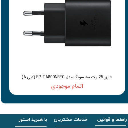
شارژر 25 وات سامسونگ مدل EP-TA800NBEG (کپی A)
اتمام موجودی
راهنما و قوانین
خدمات مشتریان
با هیربد استور