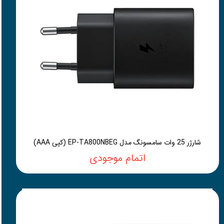
شارژر 25 وات سامسونگ مدل EP-TA800NBEG (کپی AAA)
اتمام موجودی