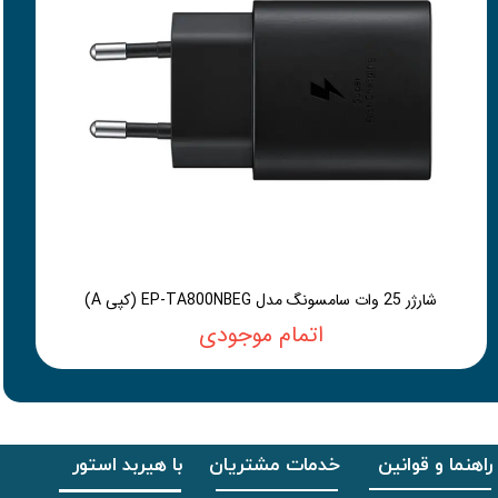
شارژر 25 وات سامسونگ مدل EP-TA800NBEG (کپی A)
اتمام موجودی
راهنما و قوانین
خدمات مشتریان
با هیربد استور