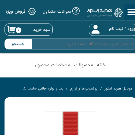
سوالات متداول
فروش ویژه
حساب کاربری من
تغییر گذر واژه
رود
/
ثبت نام
سبد خرید
۰
سفارشات
جستجو
خروج از حساب کاربری
خانه | محصولات | مشخصات محصول
موبایل هیربد استور
پوشیدنی‌ها و لوازم
بند و لوازم جانبی ساعت
بند مجموعه بین المللی ( Russia ) اپل مدل SPort Loop مناس