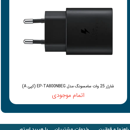
شارژر 25 وات سامسونگ مدل EP-TA800NBEG (کپی A)
اتمام موجودی
راهنما و قوانین
خدمات مشتریان
با هیربد استور