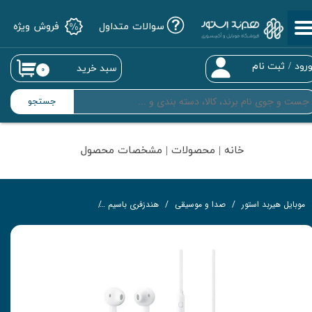
سوالات متداول
فروش ویژه
حساب کاربری من
تغییر گذر واژه
رود
/
ثبت نام
سبد خرید
۰
سفارشات
جستجو
خروج از حساب کاربری
خانه | محصولات | مشخصات محصول
موبایل هیربد استور
صدا و موسیقی
هندزفری باسیم
هندزفری سامسونگ مدل EO-EG920BWEGAE (کپی)