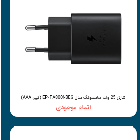
شارژر 25 وات سامسونگ مدل EP-TA800NBEG (کپی AAA)
اتمام موجودی