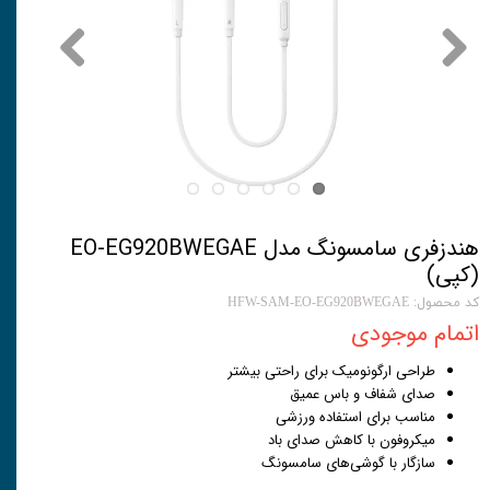
هندزفری سامسونگ مدل EO-EG920BWEGAE
(کپی)
کد محصول: HFW-SAM-EO-EG920BWEGAE
اتمام موجودی
طراحی ارگونومیک برای راحتی بیشتر
صدای شفاف و باس عمیق
مناسب برای استفاده ورزشی
میکروفون با کاهش صدای باد
سازگار با گوشی‌های سامسونگ