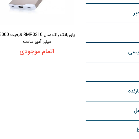
بر
پاوربانک راک مدل RMP0310 ظرفیت 0
میلی آمپر ساعت
اتمام موجودی
لیسی
زنده
بل
ط