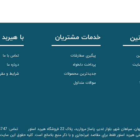
خدمات مشتریان
با هیربد 
نین
ین
پیگیری سفارشات
تماس با ما
سایت
پرداخت دلخواه
درباره ما
جدیدترین محصولات
شرایط و مقر
سوالات متداول
اهان شهر، بلوار غدیر، پاساژ مروارید، پلاک 22 فروشگاه هیربد استور تماس:
5747
تی هیربد استور فقط برای مقاصد غیرتجاری و با ذکر منبع بلامانع است. کلیه حقوق این سایت متعلق 