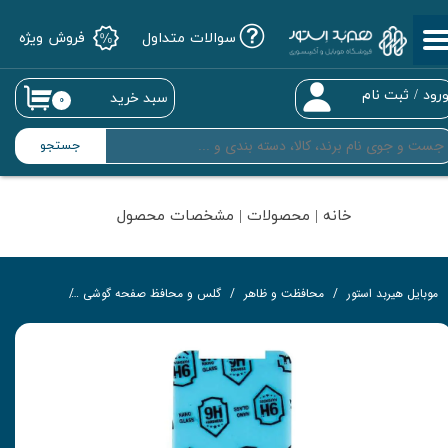
سوالات متداول
فروش ویژه
حساب کاربری من
تغییر گذر واژه
رود
/
ثبت نام
سبد خرید
۰
سفارشات
جستجو
خروج از حساب کاربری
خانه | محصولات | مشخصات محصول
موبایل هیربد استور
محافظت و ظاهر
گلس و محافظ صفحه گوشی
محافظ نانو و