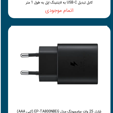
کابل تبدیل USB-C به لایتنینگ اپل به طول 1 متر
اتمام موجودی
شارژر 25 وات سامسونگ مدل EP-TA800NBEG (کپی AAA)