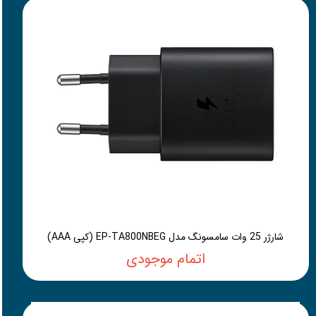
شارژر 25 وات سامسونگ مدل EP-TA800NBEG (کپی AAA)
اتمام موجودی