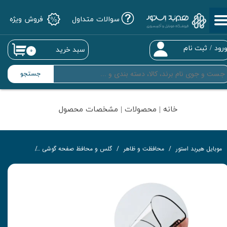
سوالات متداول
فروش ویژه
حساب کاربری من
تغییر گذر واژه
رود
/
ثبت نام
سبد خرید
۰
سفارشات
جستجو
خروج از حساب کاربری
خانه | محصولات | مشخصات محصول
موبایل هیربد استور
محافظت و ظاهر
گلس و محافظ صفحه گوشی
محافظ نانو و