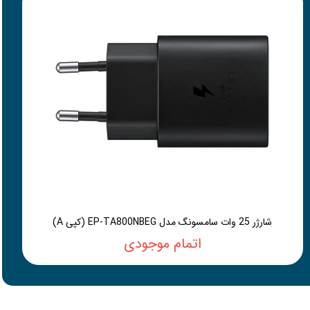
شارژر 25 وات سامسونگ مدل EP-TA800NBEG (کپی A)
اتمام موجودی