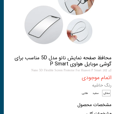
محافظ صفحه نمایش نانو مدل 5D مناسب برای
گوشی موبایل هواوی P Smart
کد کالا: Nano 5D Flexible Screen Protector For Huawei P Smart
اتمام موجودی
رنگ حاشیه
مشکی
سفید
طلایی
مشخصات محصول
مشخصات کلی