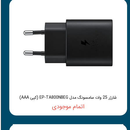
شارژر 25 وات سامسونگ مدل EP-TA800NBEG (کپی AAA)
اتمام موجودی