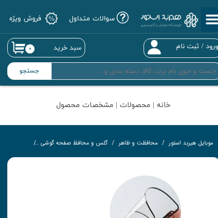
سوالات متداول
فروش ویژه
حساب کاربری من
تغییر گذر واژه
رود
/
ثبت نام
سبد خرید
۰
سفارشات
جستجو
خروج از حساب کاربری
خانه | محصولات | مشخصات محصول
موبایل هیربد استور
محافظت و ظاهر
گلس و محافظ صفحه گوشی
محافظ نانو و