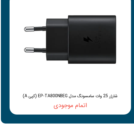
شارژر 25 وات سامسونگ مدل EP-TA800NBEG (کپی A)
اتمام موجودی