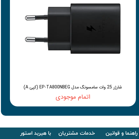
شارژر 25 وات سامسونگ مدل EP-TA800NBEG (کپی A)
اتمام موجودی
راهنما و قوانین
خدمات مشتریان
با هیربد استور