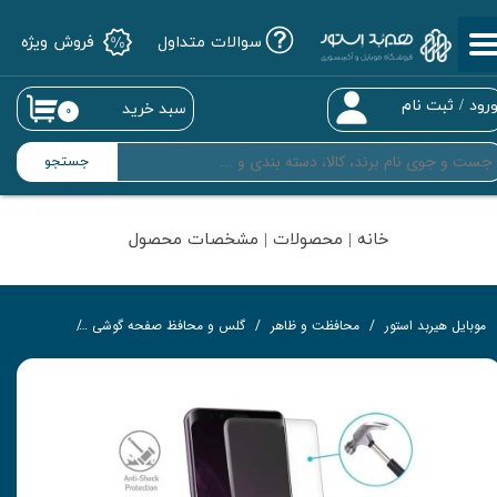
سوالات متداول
فروش ویژه
حساب کاربری من
تغییر گذر واژه
رود
/
ثبت نام
سبد خرید
۰
سفارشات
جستجو
خروج از حساب کاربری
خانه | محصولات | مشخصات محصول
موبایل هیربد استور
محافظت و ظاهر
گلس و محافظ صفحه گوشی
محافظ نانو و