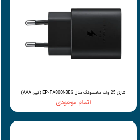
شارژر 25 وات سامسونگ مدل EP-TA800NBEG (کپی AAA)
اتمام موجودی